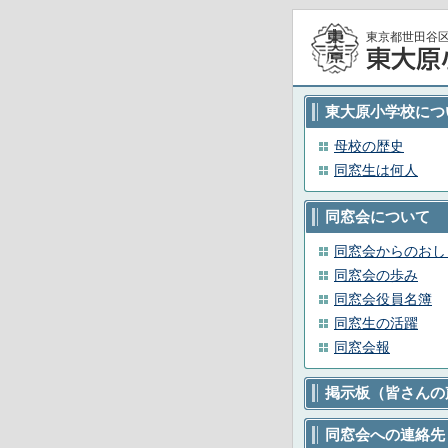
東京都世田谷
東大原小学校につ
母校の歴史
同窓生は何人
同窓会について
同窓会からのおし
同窓会の歩み
同窓会役員名簿
同窓生の活躍
同窓会報
掲示板（皆さんの
同窓会への連絡先