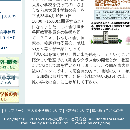
大原小学校を使っての「さよ
うなら東大原小学校の会」を
１
平成28年4月10日（日）
目３５の
10:00〜15:00に開催すること
になりました。この会は世田
会事務局
谷区教育委員会の後援を得
４５４−５
て、ＰＴＡ、おやじの会、同
窓会、校庭解放委員会、地域
の方々等々が一緒になって
「思い出を振り返り、思い出を残そう！」ということ
懐かしい教室での同期会やクラス会の開催とか、教室
ンバスにして絵を描いたりしましょう。今回が東大原
後のチャンスです。同窓会員の方々、地域の方々、参
（参加費は無料です。）是非皆様お誘いあわせの上、
原小学校の会」にご参加して下さい。
|
トップページ
|
東大原小学校について
|
同窓会について
|
掲示板（皆さんの声）
|
Copyright (C) 2007-2012東大原小学校同窓会. All Rights Reserved.
Produced by KzSystem Inc.
/
Powerd by cozy.blog.