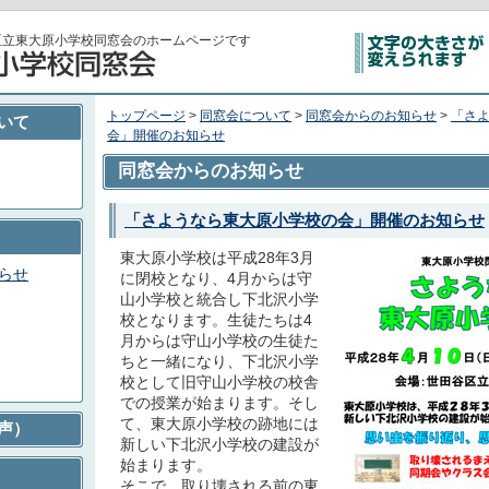
区立東大原小学校同窓会のホームページです
トップページ
>
同窓会について
>
同窓会からのお知らせ
>
「さ
いて
会」開催のお知らせ
同窓会からのお知らせ
「さようなら東大原小学校の会」開催のお知らせ
東大原小学校は平成28年3月
らせ
に閉校となり、4月からは守
山小学校と統合し下北沢小学
校となります。生徒たちは4
月からは守山小学校の生徒た
ちと一緒になり、下北沢小学
校として旧守山小学校の校舎
での授業が始まります。そし
て、東大原小学校の跡地には
声）
新しい下北沢小学校の建設が
始まります。
そこで、取り壊される前の東