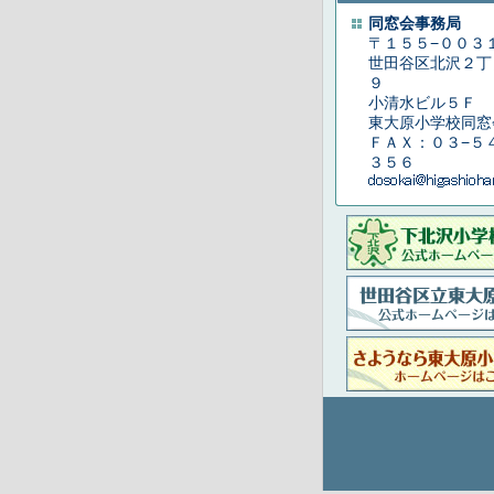
同窓会事務局
〒１５５−００３
世田谷区北沢２丁
９
小清水ビル５Ｆ
東大原小学校同窓
ＦＡＸ：０３−５
３５６