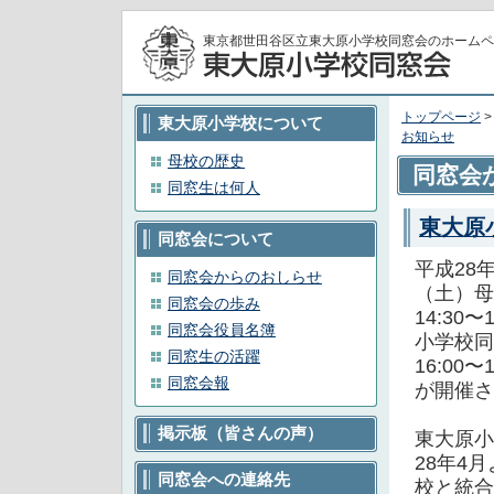
東京都世田谷区立東大原小学校同窓会のホームペ
トップページ
東大原小学校について
お知らせ
母校の歴史
同窓会
同窓生は何人
東大原
同窓会について
平成28年
同窓会からのおしらせ
（土）母
同窓会の歩み
14:30〜
同窓会役員名簿
小学校同
同窓生の活躍
16:00〜
同窓会報
が開催さ
掲示板（皆さんの声）
東大原小
28年4
同窓会への連絡先
校と統合