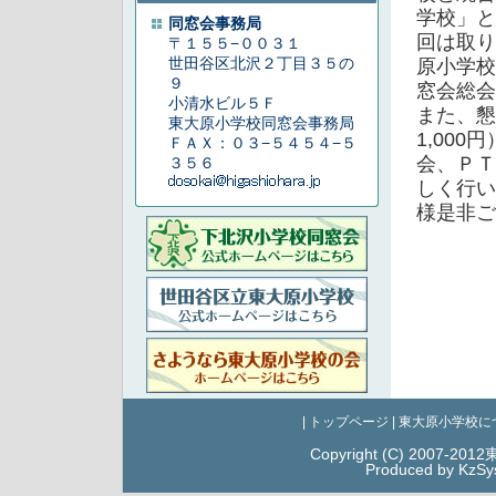
学校」と
同窓会事務局
回は取り
〒１５５−００３１
世田谷区北沢２丁目３５の
原小学校
９
窓会総会
小清水ビル５Ｆ
また、懇
東大原小学校同窓会事務局
1,000
ＦＡＸ：０３−５４５４−５
会、ＰＴ
３５６
しく行い
様是非ご
|
トップページ
|
東大原小学校に
Copyright (C) 2007-20
Produced by KzSy